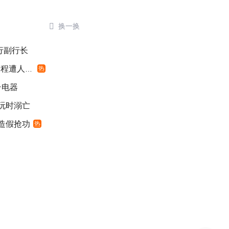

换一换
银行副行长
遭人利用
热
台电器
游玩时溺亡
”造假抢功
热