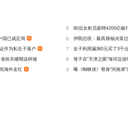
5
80后女柜员获聘4200亿
6
响中国已成定局
伊朗总统：最高领袖决策过程
热
7
证件为私生子落户
女子利用漏洞0元买了3千
热
8
多省份关键期这样做
母子在“天津之眼”海河边
9
纸海外走红
曝《蜘蛛侠》替身“河南弟
热