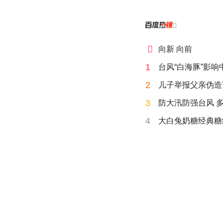


向新 向前
1
台风“白海豚”影
2
儿子举报父亲伪造
3
防大汛防强台风 
4
大白兔奶糖经典糖