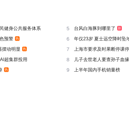
5
民健身公共服务体系
台风白海豚到哪里了
新
6
色预警
年仅23岁 夏士远空降时坠
热
7
器摆动明显
上海市要求及时果断停课
热
8
AI超集群投用
儿子去世老人要查孙子血
9
掉
上半年国内手机销量榜
热