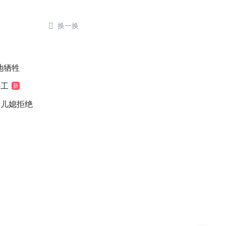

换一换
地牺牲
停工
新
缘儿媳拒绝